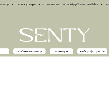
Свои курьеры
отчет на ваш WhatsApp/Телеграм/Мах
гарантия 
особенный повод
премиум
выбор флориста
к букету