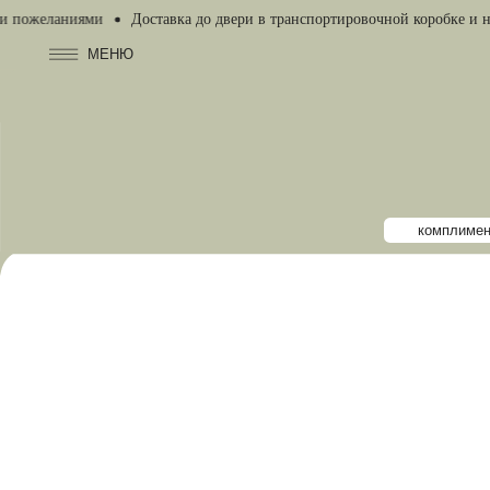
еланиями
Доставка до двери в транспортировочной коробке и на воде
МЕНЮ
комплимент